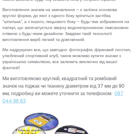
Виготовлення значків на замовлення – є залізна основова
круглої форми, до якої з одного боку кріпиться застібка
“шпилька”, а з іншого, лицьового боку – будь-яке зображення на
папері, що запечатується зверху водонепроникною лавсановою
плівкою з будь-яким дизайном. Завдяки такій технології
виготовлення виріб легкий та довговічний.
Ми надрукуємо все, що завгодно: фотографія, фірмовий логотип,
улюблений спортивний клуб, також можливо купити значки з
українською символікою, все залежить виключно від вашої
фантазії!
Ми виготовляємо круглий, квадратний та ромбовий
значок на піджак чи тканину діаметром від 37 мм до 90
мм, подробиці ви можете уточнити за телефоном:
097
044 98 83