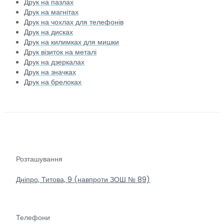
Друк на пазлах
Друк на магнітах
Друк на чохлах для телефонів
Друк на дисках
Друк на килимках для мишки
Друк візиток на металі
Друк на дзеркалах
Друк на значках
Друк на брелоках
Розташування
Дніпро, Титова, 9 (навпроти ЗОШ № 89)
Телефони