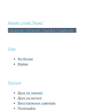
Дизайн-студія "Фішка"
Instagram
Pinterest
Youtube
Facebook-f
Одяг
Футболки
Майки
Послуги
Друк на тканині
Друк на металі
Виготовлення сувенірів
Поліграфія