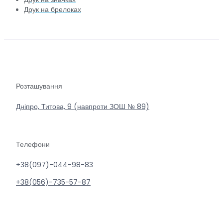
Друк на брелоках
Розташування
Дніпро, Титова, 9 (навпроти ЗОШ № 89)
Телефони
+38(097)-044-98-83
+38(056)-735-57-87