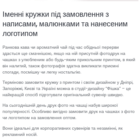
Іменні кружки під замовлення з
написами, малюнками та нанесеним
логотипом
Ранкова кава чи ароматний чай під час обідньої перерви
здасться ще смачнішою, якщо на ній присутній фотодрук на
чашках з улюбленим або будь-яким прикольним принтом, в який
він налитий, також фотографія здатна викликати приємні
спогади, посмішку чи легку ностальгію.
Терміново замовити кружку з принтом і своїм дизайном у Дніпрі,
Запоріжжі, Києві та Україні можна в студії-дизайну “Фішка” – це
найкращій спосіб підготувати оригінальний сувенір швидко.
На сьогоднішній день друк фото на чашці набув широкої
популярності. Особливо вигідно замовити друк на чашках з фото
чи логотипом на замовлення оптом.
Вони ідеальні для корпоративних сувенірів та незамінні, як
рекламний носій.