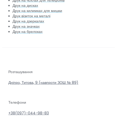
Друк на чохлах для телефонів
Друк на дисках
Друк на килимках для мишки
Друк візиток на металі
Друк на дзеркалах
Друк на значках
Друк на брелоках
Розташування
Дніпро, Титова, 9 (навпроти ЗОШ № 89)
Телефони
+38(097)-044-98-83